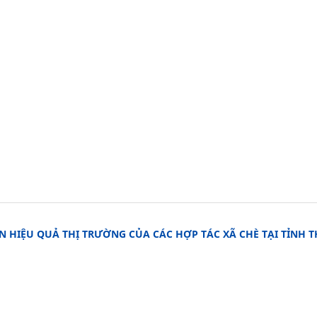
 HIỆU QUẢ THỊ TRƯỜNG CỦA CÁC HỢP TÁC XÃ CHÈ TẠI TỈNH T