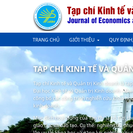
TRANG CHỦ
GIỚI THIỆU
QUY ĐỊNH
TẠP CHÍ KINH TẾ VÀ QUẢ
Tạp chí Kinh tế và Quản trị Kinh doanh là tạ
Đại học Kinh tế và Quản trị Kinh doanh – Đạ
công bố các công trình nghiên cứu khoa học 
kinh doanh.
Mục đích hoạt động của Tạp chí là hỗ trợ, t
giáo dục và đào tạo. Cụ thể: nghiên cứu phục
lập uy tín khoa học và năng lực nghiên cứu 