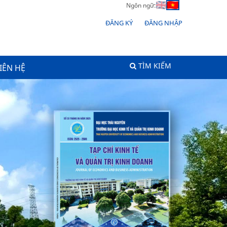
Ngôn ngữ:
ĐĂNG KÝ
ĐĂNG NHẬP
TÌM KIẾM
IÊN HỆ