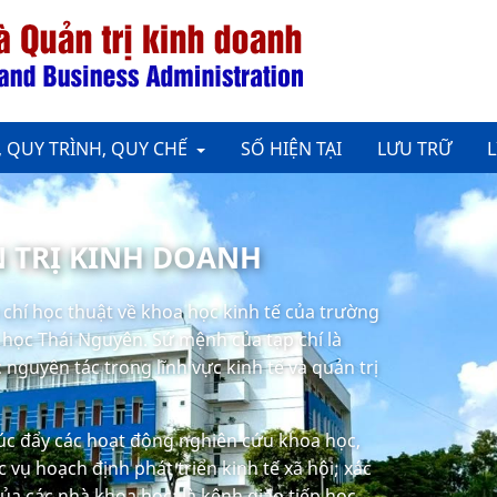
, QUY TRÌNH, QUY CHẾ
SỐ HIỆN TẠI
LƯU TRỮ
L
N TRỊ KINH DOANH
p chí học thuật về khoa học kinh tế của trường
i học Thái Nguyên. Sứ mệnh của tạp chí là
nguyên tác trong lĩnh vực kinh tế và quản trị
húc đẩy các hoạt động nghiên cứu khoa học,
 vụ hoạch định phát triển kinh tế xã hội; xác
của các nhà khoa học; là kênh giao tiếp học