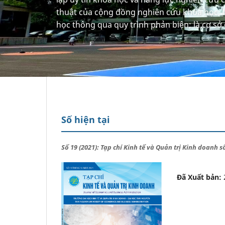
thuật của cộng đồng nghiên cứu khoa học; l
học thông qua quy trình phản biện; là cơ sở 
Số hiện tại
Số 19 (2021): Tạp chí Kinh tế và Quản trị Kinh doanh 
Đã Xuất bản: