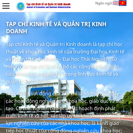
Ngôn ngữ:
TẠP CHÍ KINH TẾ VÀ QUẢN TRỊ KINH
DOANH
Tạp chí Kinh tế và Quản trị Kinh doanh là tạp chí học
thuật về khoa học kinh tế của trường Đại học Kinh tế
và Quản trị Kinh doanh – Đại học Thái Nguyên. Sứ
mệnh của tạp chí là công bố các công trình nghiên
cứu khoa học nguyên tác trong lĩnh vực kinh tế và
quản trị kinh doanh.
Mục đích hoạt động của Tạp chí là hỗ trợ, thúc đẩy
các hoạt động nghiên cứu khoa học, giáo dục và đào
tạo. Cụ thể: nghiên cứu phục vụ hoạch định phát
triển kinh tế xã hội; xác lập uy tín khoa học và năng
lực nghiên cứu của các nhà khoa học; là kênh giao
tiếp học thuật của cộng đồng nghiên cứu khoa học;