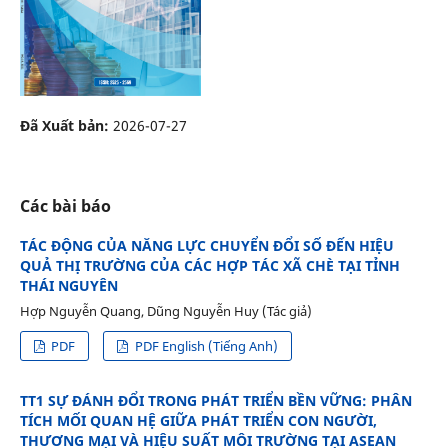
Đã Xuất bản:
2026-07-27
Các bài báo
TÁC ĐỘNG CỦA NĂNG LỰC CHUYỂN ĐỔI SỐ ĐẾN HIỆU
QUẢ THỊ TRƯỜNG CỦA CÁC HỢP TÁC XÃ CHÈ TẠI TỈNH
THÁI NGUYÊN
Hợp Nguyễn Quang, Dũng Nguyễn Huy (Tác giả)
PDF
PDF English (Tiếng Anh)
TT1 SỰ ĐÁNH ĐỔI TRONG PHÁT TRIỂN BỀN VỮNG: PHÂN
TÍCH MỐI QUAN HỆ GIỮA PHÁT TRIỂN CON NGƯỜI,
THƯƠNG MẠI VÀ HIỆU SUẤT MÔI TRƯỜNG TẠI ASEAN