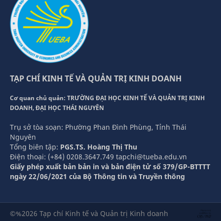
TẠP CHÍ KINH TẾ VÀ QUẢN TRỊ KINH DOANH
Cơ quan chủ quản: TRƯỜNG ĐẠI HỌC KINH TẾ VÀ QUẢN TRỊ KINH
DOANH, ĐẠI HỌC THÁI NGUYÊN
Trụ sở tòa soạn: Phường Phan Đình Phùng, Tỉnh Thái
Nguyên
Tổng biên tập:
PGS.TS. Hoàng Thị Thu
Điện thoại: (+84) 0208.3647.749 tapchi@tueba.edu.vn
Giấy phép xuất bản bản in và bản điện tử số 379/GP-BTTTT
ngày 22/06/2021 của Bộ Thông tin và Truyền thông
©%2026 Tạp chí Kinh tế và Quản trị Kinh doanh