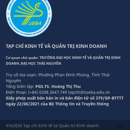
TẠP CHÍ KINH TẾ VÀ QUẢN TRỊ KINH DOANH
Cơ quan chủ quản: TRƯỜNG ĐẠI HỌC KINH TẾ VÀ QUẢN TRỊ KINH
DOANH, ĐẠI HỌC THÁI NGUYÊN
Trụ sở tòa soạn: Phường Phan Đình Phùng, Tỉnh Thái
Nguyên
Tổng biên tập:
PGS.TS. Hoàng Thị Thu
Điện thoại: (+84) 0208.3647.749 tapchi@tueba.edu.vn
Giấy phép xuất bản bản in và bản điện tử số 379/GP-BTTTT
ngày 22/06/2021 của Bộ Thông tin và Truyền thông
©%2026 Tạp chí Kinh tế và Quản trị Kinh doanh