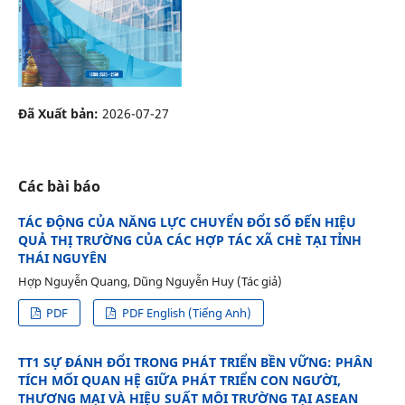
Đã Xuất bản:
2026-07-27
Các bài báo
TÁC ĐỘNG CỦA NĂNG LỰC CHUYỂN ĐỔI SỐ ĐẾN HIỆU
QUẢ THỊ TRƯỜNG CỦA CÁC HỢP TÁC XÃ CHÈ TẠI TỈNH
THÁI NGUYÊN
Hợp Nguyễn Quang, Dũng Nguyễn Huy (Tác giả)
PDF
PDF English (Tiếng Anh)
TT1 SỰ ĐÁNH ĐỔI TRONG PHÁT TRIỂN BỀN VỮNG: PHÂN
TÍCH MỐI QUAN HỆ GIỮA PHÁT TRIỂN CON NGƯỜI,
THƯƠNG MẠI VÀ HIỆU SUẤT MÔI TRƯỜNG TẠI ASEAN