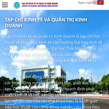
Ngôn ngữ:
TẠP CHÍ KINH TẾ VÀ QUẢN TRỊ KINH
DOANH
Tạp chí Kinh tế và Quản trị Kinh doanh là tạp chí học
thuật về khoa học kinh tế của trường Đại học Kinh tế
và Quản trị Kinh doanh – Đại học Thái Nguyên. Sứ
mệnh của tạp chí là công bố các công trình nghiên
cứu khoa học nguyên tác trong lĩnh vực kinh tế và
quản trị kinh doanh.
Mục đích hoạt động của Tạp chí là hỗ trợ, thúc đẩy
các hoạt động nghiên cứu khoa học, giáo dục và đào
tạo. Cụ thể: nghiên cứu phục vụ hoạch định phát
triển kinh tế xã hội; xác lập uy tín khoa học và năng
lực nghiên cứu của các nhà khoa học; là kênh giao
tiếp học thuật của cộng đồng nghiên cứu khoa học;