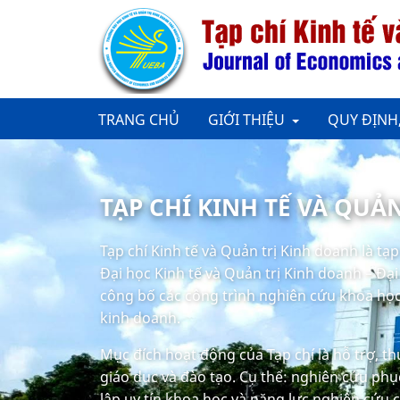
TRANG CHỦ
GIỚI THIỆU
QUY ĐỊNH
TẠP CHÍ KINH TẾ VÀ QUẢ
Tạp chí Kinh tế và Quản trị Kinh doanh là tạ
Đại học Kinh tế và Quản trị Kinh doanh – Đạ
công bố các công trình nghiên cứu khoa học 
kinh doanh.
Mục đích hoạt động của Tạp chí là hỗ trợ, t
giáo dục và đào tạo. Cụ thể: nghiên cứu phục
lập uy tín khoa học và năng lực nghiên cứu 