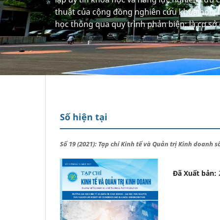
thuật của cộng đồng nghiên cứu khoa học; l
học thông qua quy trình phản biện; là cơ sở 
Số hiện tại
Số 19 (2021): Tạp chí Kinh tế và Quản trị Kinh doanh 
Đã Xuất bản: