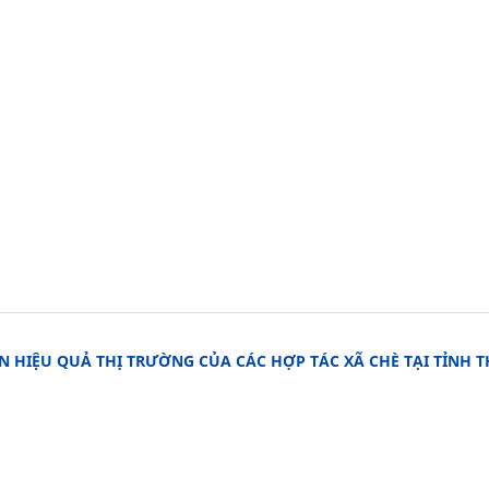
 HIỆU QUẢ THỊ TRƯỜNG CỦA CÁC HỢP TÁC XÃ CHÈ TẠI TỈNH T