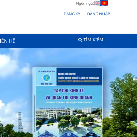
Ngôn ngữ:
ĐĂNG KÝ
ĐĂNG NHẬP
TÌM KIẾM
IÊN HỆ