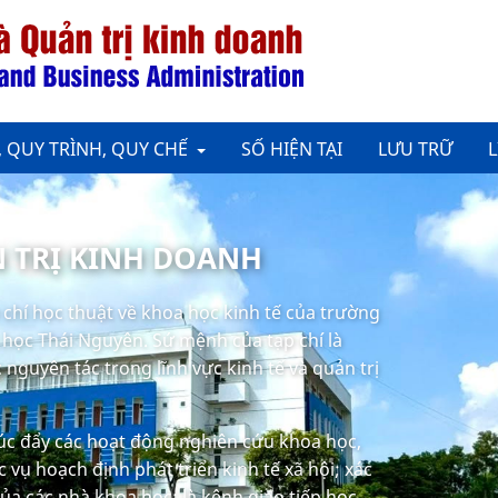
, QUY TRÌNH, QUY CHẾ
SỐ HIỆN TẠI
LƯU TRỮ
L
N TRỊ KINH DOANH
p chí học thuật về khoa học kinh tế của trường
i học Thái Nguyên. Sứ mệnh của tạp chí là
nguyên tác trong lĩnh vực kinh tế và quản trị
húc đẩy các hoạt động nghiên cứu khoa học,
 vụ hoạch định phát triển kinh tế xã hội; xác
của các nhà khoa học; là kênh giao tiếp học