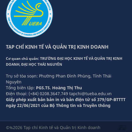
TẠP CHÍ KINH TẾ VÀ QUẢN TRỊ KINH DOANH
Cơ quan chủ quản: TRƯỜNG ĐẠI HỌC KINH TẾ VÀ QUẢN TRỊ KINH
DOANH, ĐẠI HỌC THÁI NGUYÊN
Trụ sở tòa soạn: Phường Phan Đình Phùng, Tỉnh Thái
Nguyên
Tổng biên tập:
PGS.TS. Hoàng Thị Thu
Điện thoại: (+84) 0208.3647.749 tapchi@tueba.edu.vn
Giấy phép xuất bản bản in và bản điện tử số 379/GP-BTTTT
ngày 22/06/2021 của Bộ Thông tin và Truyền thông
©%2026 Tạp chí Kinh tế và Quản trị Kinh doanh