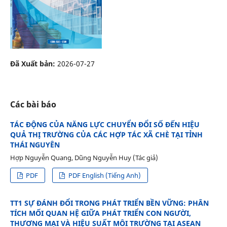
Đã Xuất bản:
2026-07-27
Các bài báo
TÁC ĐỘNG CỦA NĂNG LỰC CHUYỂN ĐỔI SỐ ĐẾN HIỆU
QUẢ THỊ TRƯỜNG CỦA CÁC HỢP TÁC XÃ CHÈ TẠI TỈNH
THÁI NGUYÊN
Hợp Nguyễn Quang, Dũng Nguyễn Huy (Tác giả)
PDF
PDF English (Tiếng Anh)
TT1 SỰ ĐÁNH ĐỔI TRONG PHÁT TRIỂN BỀN VỮNG: PHÂN
TÍCH MỐI QUAN HỆ GIỮA PHÁT TRIỂN CON NGƯỜI,
THƯƠNG MẠI VÀ HIỆU SUẤT MÔI TRƯỜNG TẠI ASEAN