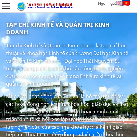
Ngôn ngữ:
TẠP CHÍ KINH TẾ VÀ QUẢN TRỊ KINH
DOANH
Tạp chí Kinh tế và Quản trị Kinh doanh là tạp chí học
thuật về khoa học kinh tế của trường Đại học Kinh tế
và Quản trị Kinh doanh – Đại học Thái Nguyên. Sứ
mệnh của tạp chí là công bố các công trình nghiên
cứu khoa học nguyên tác trong lĩnh vực kinh tế và
quản trị kinh doanh.
Mục đích hoạt động của Tạp chí là hỗ trợ, thúc đẩy
các hoạt động nghiên cứu khoa học, giáo dục và đào
tạo. Cụ thể: nghiên cứu phục vụ hoạch định phát
triển kinh tế xã hội; xác lập uy tín khoa học và năng
lực nghiên cứu của các nhà khoa học; là kênh giao
tiếp học thuật của cộng đồng nghiên cứu khoa học;