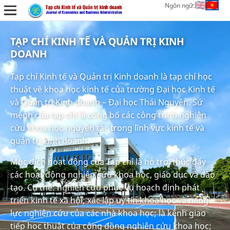
Ngôn ngữ:
TẠP CHÍ KINH TẾ VÀ QUẢN TRỊ KINH
DOANH
Tạp chí Kinh tế và Quản trị Kinh doanh là tạp chí học
thuật về khoa học kinh tế của trường Đại học Kinh tế
và Quản trị Kinh doanh – Đại học Thái Nguyên. Sứ
mệnh của tạp chí là công bố các công trình nghiên
cứu khoa học nguyên tác trong lĩnh vực kinh tế và
quản trị kinh doanh.
Mục đích hoạt động của Tạp chí là hỗ trợ, thúc đẩy
các hoạt động nghiên cứu khoa học, giáo dục và đào
tạo. Cụ thể: nghiên cứu phục vụ hoạch định phát
triển kinh tế xã hội; xác lập uy tín khoa học và năng
lực nghiên cứu của các nhà khoa học; là kênh giao
tiếp học thuật của cộng đồng nghiên cứu khoa học;