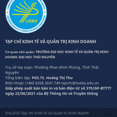
TẠP CHÍ KINH TẾ VÀ QUẢN TRỊ KINH DOANH
Cơ quan chủ quản: TRƯỜNG ĐẠI HỌC KINH TẾ VÀ QUẢN TRỊ KINH
DOANH, ĐẠI HỌC THÁI NGUYÊN
Trụ sở tòa soạn: Phường Phan Đình Phùng, Tỉnh Thái
Nguyên
Tổng biên tập:
PGS.TS. Hoàng Thị Thu
Điện thoại: (+84) 0208.3647.749 tapchi@tueba.edu.vn
Giấy phép xuất bản bản in và bản điện tử số 379/GP-BTTTT
ngày 22/06/2021 của Bộ Thông tin và Truyền thông
©%2026 Tạp chí Kinh tế và Quản trị Kinh doanh