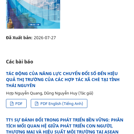
Đã Xuất bản:
2026-07-27
Các bài báo
TÁC ĐỘNG CỦA NĂNG LỰC CHUYỂN ĐỔI SỐ ĐẾN HIỆU
QUẢ THỊ TRƯỜNG CỦA CÁC HỢP TÁC XÃ CHÈ TẠI TỈNH
THÁI NGUYÊN
Hợp Nguyễn Quang, Dũng Nguyễn Huy (Tác giả)
PDF
PDF English (Tiếng Anh)
TT1 SỰ ĐÁNH ĐỔI TRONG PHÁT TRIỂN BỀN VỮNG: PHÂN
TÍCH MỐI QUAN HỆ GIỮA PHÁT TRIỂN CON NGƯỜI,
THƯƠNG MẠI VÀ HIỆU SUẤT MÔI TRƯỜNG TẠI ASEAN