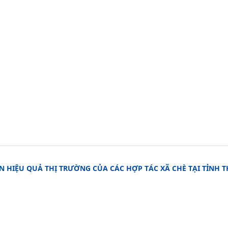
 HIỆU QUẢ THỊ TRƯỜNG CỦA CÁC HỢP TÁC XÃ CHÈ TẠI TỈNH T