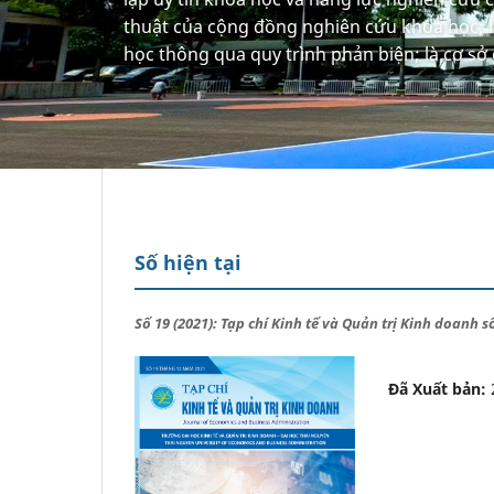
thuật của cộng đồng nghiên cứu khoa học; l
học thông qua quy trình phản biện; là cơ sở 
Số hiện tại
Số 19 (2021): Tạp chí Kinh tế và Quản trị Kinh doanh 
Đã Xuất bản: