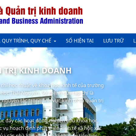
, QUY TRÌNH, QUY CHẾ
SỐ HIỆN TẠI
LƯU TRỮ
L
N TRỊ KINH DOANH
p chí học thuật về khoa học kinh tế của trường
i học Thái Nguyên. Sứ mệnh của tạp chí là
nguyên tác trong lĩnh vực kinh tế và quản trị
húc đẩy các hoạt động nghiên cứu khoa học,
 vụ hoạch định phát triển kinh tế xã hội; xác
của các nhà khoa học; là kênh giao tiếp học