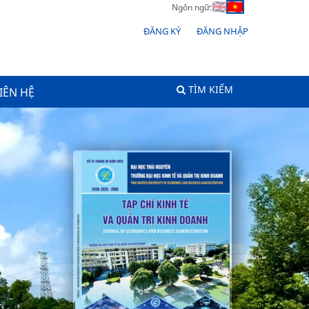
Ngôn ngữ:
ĐĂNG KÝ
ĐĂNG NHẬP
TÌM KIẾM
IÊN HỆ