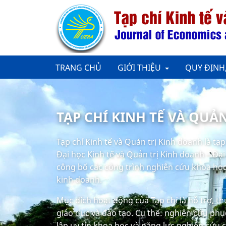
TRANG CHỦ
GIỚI THIỆU
QUY ĐỊNH
TẠP CHÍ KINH TẾ VÀ QUẢ
Tạp chí Kinh tế và Quản trị Kinh doanh là tạ
Đại học Kinh tế và Quản trị Kinh doanh – Đạ
công bố các công trình nghiên cứu khoa học 
kinh doanh.
Mục đích hoạt động của Tạp chí là hỗ trợ, t
giáo dục và đào tạo. Cụ thể: nghiên cứu phục
lập uy tín khoa học và năng lực nghiên cứu 