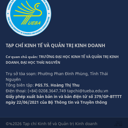
TẠP CHÍ KINH TẾ VÀ QUẢN TRỊ KINH DOANH
Cơ quan chủ quản: TRƯỜNG ĐẠI HỌC KINH TẾ VÀ QUẢN TRỊ KINH
DOANH, ĐẠI HỌC THÁI NGUYÊN
Trụ sở tòa soạn: Phường Phan Đình Phùng, Tỉnh Thái
Nguyên
Tổng biên tập:
PGS.TS. Hoàng Thị Thu
Điện thoại: (+84) 0208.3647.749 tapchi@tueba.edu.vn
Giấy phép xuất bản bản in và bản điện tử số 379/GP-BTTTT
ngày 22/06/2021 của Bộ Thông tin và Truyền thông
©%2026 Tạp chí Kinh tế và Quản trị Kinh doanh