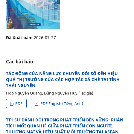
Đã Xuất bản:
2026-07-27
Các bài báo
TÁC ĐỘNG CỦA NĂNG LỰC CHUYỂN ĐỔI SỐ ĐẾN HIỆU
QUẢ THỊ TRƯỜNG CỦA CÁC HỢP TÁC XÃ CHÈ TẠI TỈNH
THÁI NGUYÊN
Hợp Nguyễn Quang, Dũng Nguyễn Huy (Tác giả)
PDF
PDF English (Tiếng Anh)
TT1 SỰ ĐÁNH ĐỔI TRONG PHÁT TRIỂN BỀN VỮNG: PHÂN
TÍCH MỐI QUAN HỆ GIỮA PHÁT TRIỂN CON NGƯỜI,
THƯƠNG MẠI VÀ HIỆU SUẤT MÔI TRƯỜNG TẠI ASEAN