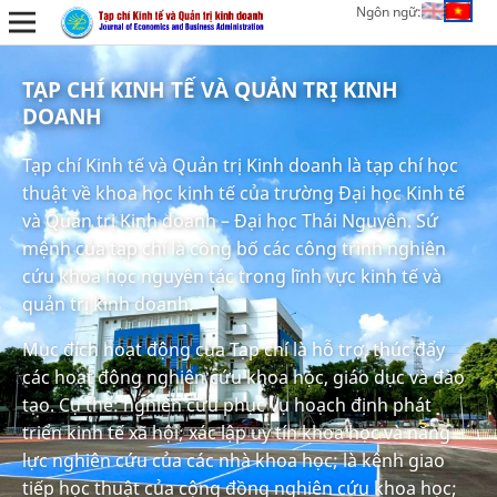
Ngôn ngữ:
TẠP CHÍ KINH TẾ VÀ QUẢN TRỊ KINH
DOANH
Tạp chí Kinh tế và Quản trị Kinh doanh là tạp chí học
thuật về khoa học kinh tế của trường Đại học Kinh tế
và Quản trị Kinh doanh – Đại học Thái Nguyên. Sứ
mệnh của tạp chí là công bố các công trình nghiên
cứu khoa học nguyên tác trong lĩnh vực kinh tế và
quản trị kinh doanh.
Mục đích hoạt động của Tạp chí là hỗ trợ, thúc đẩy
các hoạt động nghiên cứu khoa học, giáo dục và đào
tạo. Cụ thể: nghiên cứu phục vụ hoạch định phát
triển kinh tế xã hội; xác lập uy tín khoa học và năng
lực nghiên cứu của các nhà khoa học; là kênh giao
tiếp học thuật của cộng đồng nghiên cứu khoa học;