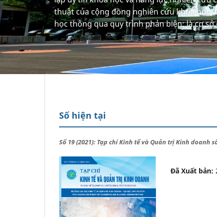
thuật của cộng đồng nghiên cứu khoa học; l
học thông qua quy trình phản biện; là cơ sở 
Số hiện tại
Số 19 (2021): Tạp chí Kinh tế và Quản trị Kinh doanh 
Đã Xuất bản: