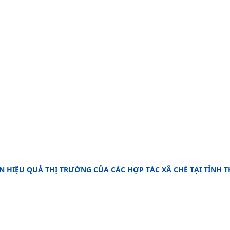
 HIỆU QUẢ THỊ TRƯỜNG CỦA CÁC HỢP TÁC XÃ CHÈ TẠI TỈNH T