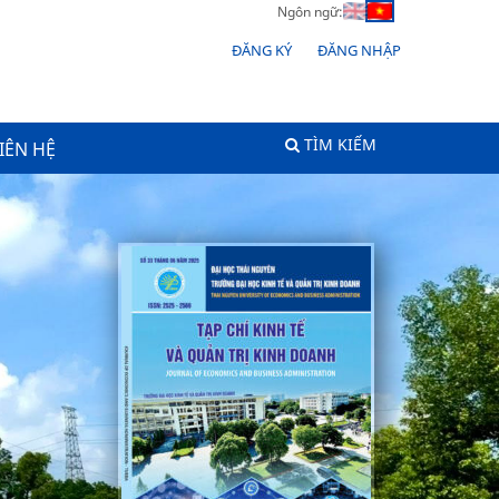
Ngôn ngữ:
ĐĂNG KÝ
ĐĂNG NHẬP
TÌM KIẾM
IÊN HỆ