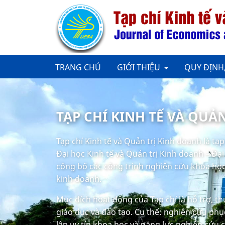
TRANG CHỦ
GIỚI THIỆU
QUY ĐỊNH
TẠP CHÍ KINH TẾ VÀ QUẢ
Tạp chí Kinh tế và Quản trị Kinh doanh là tạ
Đại học Kinh tế và Quản trị Kinh doanh – Đạ
công bố các công trình nghiên cứu khoa học 
kinh doanh.
Mục đích hoạt động của Tạp chí là hỗ trợ, t
giáo dục và đào tạo. Cụ thể: nghiên cứu phục
lập uy tín khoa học và năng lực nghiên cứu 