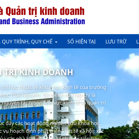
, QUY TRÌNH, QUY CHẾ
SỐ HIỆN TẠI
LƯU TRỮ
L
N TRỊ KINH DOANH
p chí học thuật về khoa học kinh tế của trường
i học Thái Nguyên. Sứ mệnh của tạp chí là
nguyên tác trong lĩnh vực kinh tế và quản trị
húc đẩy các hoạt động nghiên cứu khoa học,
 vụ hoạch định phát triển kinh tế xã hội; xác
của các nhà khoa học; là kênh giao tiếp học